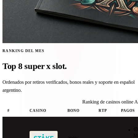
RANKING DEL MES
Top 8 super x slot.
Ordenados por retiros verificados, bonos reales y soporte en español
argentino.
Ranking de casinos online A
#
CASINO
BONO
RTP
PAGOS
M