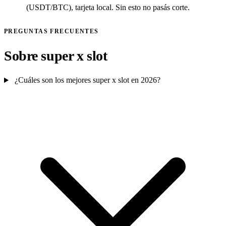
(USDT/BTC), tarjeta local. Sin esto no pasás corte.
PREGUNTAS FRECUENTES
Sobre super x slot
¿Cuáles son los mejores super x slot en 2026?