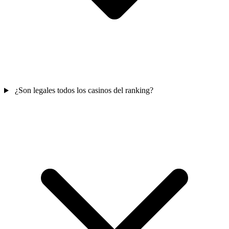
¿Son legales todos los casinos del ranking?