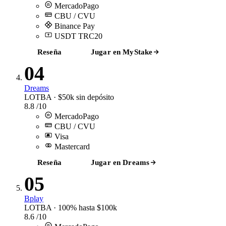
MercadoPago
CBU / CVU
Binance Pay
USDT TRC20
Reseña
Jugar en MyStake
04
Dreams
LOTBA · $50k sin depósito
8.8
/10
MercadoPago
CBU / CVU
Visa
Mastercard
Reseña
Jugar en Dreams
05
Bplay
LOTBA · 100% hasta $100k
8.6
/10