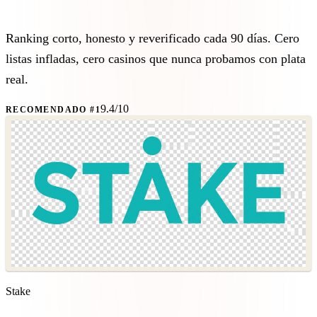
Ranking corto, honesto y reverificado cada 90 días. Cero
listas infladas, cero casinos que nunca probamos con plata
real.
9.4
/10
RECOMENDADO #1
Stake