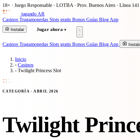
18+ · Juego Responsable · LOTBA · Prov. Buenos Aires · Línea 141
jugando
AR
Casinos
Tragamonedas
Slots gratis
Bonos
Guías
Blog
App
Jugar ahora
Instalar
Casinos
Tragamonedas
Slots gratis
Bonos
Guías
Blog
App
Instal
Inicio
›
Casinos
›
Twilight Princess Slot
CATEGORÍA · ABRIL 2026
Twilight Princ