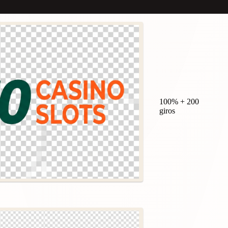
100% + 200
giros