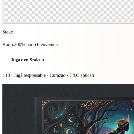
Stake
Bono:
200% bono bienvenida
Jugar en Stake
+18 · Jugá responsable · Curazao · T&C aplican