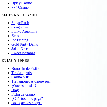
Bplay Casino
777 Casino
SLOTS MÁS JUGADOS
Sugar Rush
Congo Cash
Plinko Argentina
Zeus
Ice Fishing
Gold Party Demo
Joker Dice
Sweet Bonanza
GUÍAS Y BONOS
Bono sin depósito
Tiradas gratis
Casino VIP
Tragamonedas dinero real
¿Qué es un slot?
Blog
Ficha de casino
¿Cuántos tiros paga?
Blackjack estrategia