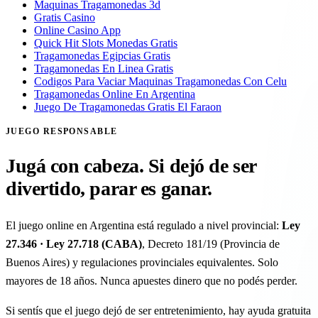
Maquinas Tragamonedas 3d
Gratis Casino
Online Casino App
Quick Hit Slots Monedas Gratis
Tragamonedas Egipcias Gratis
Tragamonedas En Linea Gratis
Codigos Para Vaciar Maquinas Tragamonedas Con Celu
Tragamonedas Online En Argentina
Juego De Tragamonedas Gratis El Faraon
JUEGO RESPONSABLE
Jugá con cabeza. Si dejó de ser
divertido, parar es ganar.
El juego online en Argentina está regulado a nivel provincial:
Ley
27.346 · Ley 27.718 (CABA)
, Decreto 181/19 (Provincia de
Buenos Aires) y regulaciones provinciales equivalentes. Solo
mayores de 18 años. Nunca apuestes dinero que no podés perder.
Si sentís que el juego dejó de ser entretenimiento, hay ayuda gratuita