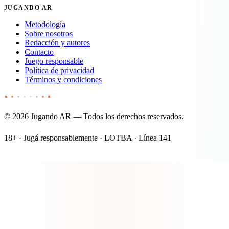
JUGANDO AR
Metodología
Sobre nosotros
Redacción y autores
Contacto
Juego responsable
Política de privacidad
Términos y condiciones
© 2026 Jugando AR — Todos los derechos reservados.
18+ · Jugá responsablemente · LOTBA · Línea 141