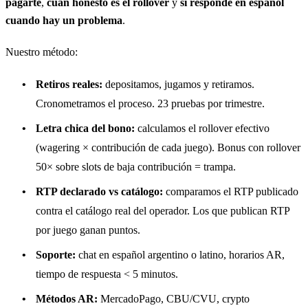
pagarte
,
cuán honesto es el rollover
y
si responde en español
cuando hay un problema
.
Nuestro método:
Retiros reales:
depositamos, jugamos y retiramos.
Cronometramos el proceso. 23 pruebas por trimestre.
Letra chica del bono:
calculamos el rollover efectivo
(wagering × contribución de cada juego). Bonus con rollover
50× sobre slots de baja contribución = trampa.
RTP declarado vs catálogo:
comparamos el RTP publicado
contra el catálogo real del operador. Los que publican RTP
por juego ganan puntos.
Soporte:
chat en español argentino o latino, horarios AR,
tiempo de respuesta < 5 minutos.
Métodos AR:
MercadoPago, CBU/CVU, crypto