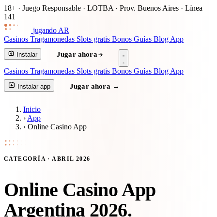
18+ · Juego Responsable · LOTBA · Prov. Buenos Aires · Línea
141
jugando
AR
Casinos
Tragamonedas
Slots gratis
Bonos
Guías
Blog
App
Jugar ahora
Instalar
Casinos
Tragamonedas
Slots gratis
Bonos
Guías
Blog
App
Jugar ahora →
Instalar app
Inicio
›
App
›
Online Casino App
CATEGORÍA · ABRIL 2026
Online Casino App
Argentina 2026.