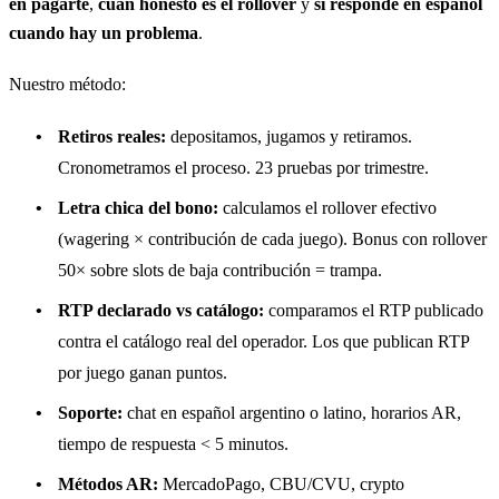
en pagarte
,
cuán honesto es el rollover
y
si responde en español
cuando hay un problema
.
Nuestro método:
Retiros reales:
depositamos, jugamos y retiramos.
Cronometramos el proceso. 23 pruebas por trimestre.
Letra chica del bono:
calculamos el rollover efectivo
(wagering × contribución de cada juego). Bonus con rollover
50× sobre slots de baja contribución = trampa.
RTP declarado vs catálogo:
comparamos el RTP publicado
contra el catálogo real del operador. Los que publican RTP
por juego ganan puntos.
Soporte:
chat en español argentino o latino, horarios AR,
tiempo de respuesta < 5 minutos.
Métodos AR:
MercadoPago, CBU/CVU, crypto