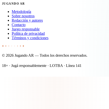
JUGANDO AR
Metodología
Sobre nosotros
Redacción y autores
Contacto
Juego responsable
Política de privacidad
Términos y condiciones
© 2026 Jugando AR — Todos los derechos reservados.
18+ · Jugá responsablemente · LOTBA · Línea 141