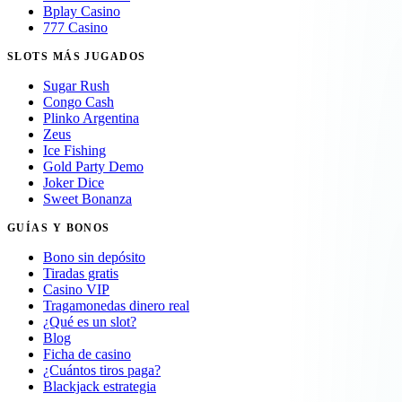
Bplay Casino
777 Casino
SLOTS MÁS JUGADOS
Sugar Rush
Congo Cash
Plinko Argentina
Zeus
Ice Fishing
Gold Party Demo
Joker Dice
Sweet Bonanza
GUÍAS Y BONOS
Bono sin depósito
Tiradas gratis
Casino VIP
Tragamonedas dinero real
¿Qué es un slot?
Blog
Ficha de casino
¿Cuántos tiros paga?
Blackjack estrategia