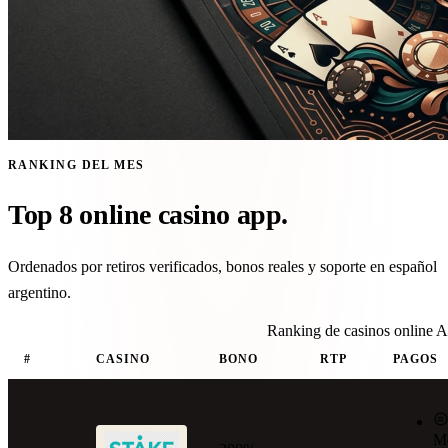
RANKING DEL MES
Top 8 online casino app.
Ordenados por retiros verificados, bonos reales y soporte en español
argentino.
Ranking de casinos online A
#
CASINO
BONO
RTP
PAGOS
M