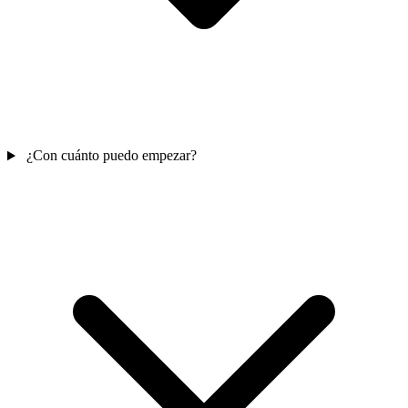
¿Con cuánto puedo empezar?