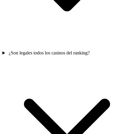
¿Son legales todos los casinos del ranking?