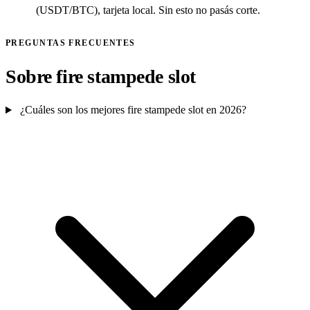
(USDT/BTC), tarjeta local. Sin esto no pasás corte.
PREGUNTAS FRECUENTES
Sobre fire stampede slot
¿Cuáles son los mejores fire stampede slot en 2026?