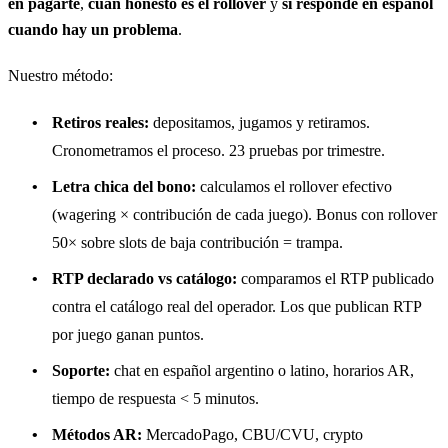
en pagarte
,
cuán honesto es el rollover
y
si responde en español
cuando hay un problema
.
Nuestro método:
Retiros reales:
depositamos, jugamos y retiramos.
Cronometramos el proceso. 23 pruebas por trimestre.
Letra chica del bono:
calculamos el rollover efectivo
(wagering × contribución de cada juego). Bonus con rollover
50× sobre slots de baja contribución = trampa.
RTP declarado vs catálogo:
comparamos el RTP publicado
contra el catálogo real del operador. Los que publican RTP
por juego ganan puntos.
Soporte:
chat en español argentino o latino, horarios AR,
tiempo de respuesta < 5 minutos.
Métodos AR:
MercadoPago, CBU/CVU, crypto