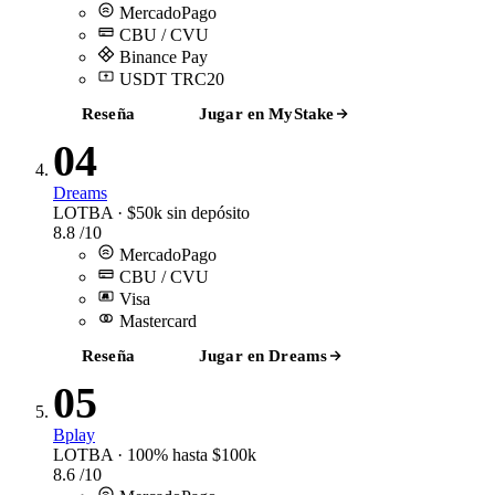
MercadoPago
CBU / CVU
Binance Pay
USDT TRC20
Reseña
Jugar en MyStake
04
Dreams
LOTBA · $50k sin depósito
8.8
/10
MercadoPago
CBU / CVU
Visa
Mastercard
Reseña
Jugar en Dreams
05
Bplay
LOTBA · 100% hasta $100k
8.6
/10