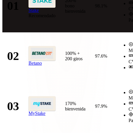
200%
01
bono
98.1%
C
Stake
bienvenida
Recomendado
P
M
02
100% +
97.6%
200 giros
C
Betano
M
03
170%
97.9%
bienvenida
C
MyStake
P