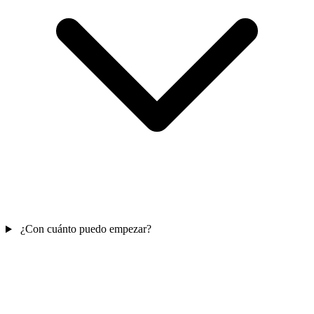
¿Con cuánto puedo empezar?