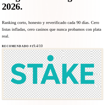
2026.
Ranking corto, honesto y reverificado cada 90 días. Cero
listas infladas, cero casinos que nunca probamos con plata
real.
9.4
/10
RECOMENDADO #1