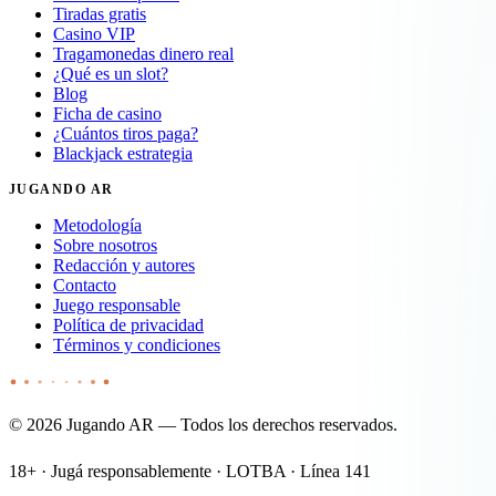
Tiradas gratis
Casino VIP
Tragamonedas dinero real
¿Qué es un slot?
Blog
Ficha de casino
¿Cuántos tiros paga?
Blackjack estrategia
JUGANDO AR
Metodología
Sobre nosotros
Redacción y autores
Contacto
Juego responsable
Política de privacidad
Términos y condiciones
© 2026 Jugando AR — Todos los derechos reservados.
18+ · Jugá responsablemente · LOTBA · Línea 141