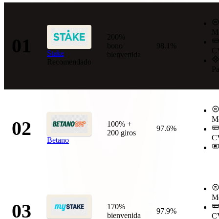
M
200%
01
bono
98.1%
C
Stake
bienvenida
Recomendado
P
M
02
100% +
97.6%
200 giros
C
Betano
M
03
170%
97.9%
bienvenida
C