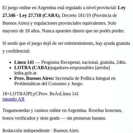
El juego online en Argentina está regulado a nivel provincial:
Ley
27.346 · Ley 27.718 (CABA)
, Decreto 181/19 (Provincia de
Buenos Aires) y regulaciones provinciales equivalentes. Solo
mayores de 18 años. Nunca apuestes dinero que no podés perder.
Si sentís que el juego dejó de ser entretenimiento, hay ayuda gratuita
y confidencial:
Línea 141
— Programa Recuperar, nacional, gratuita, 24hs.
LOTBA (CABA):
jugadores-responsables [arroba]
lotba.gob.ar
Prov. Buenos Aires:
Secretaría de Política Integral en
Problemáticas del Consumo y Juego.
18+
LOTBA
IPLyC
Prov. BsAs
Línea 141
jugando
AR
Tragamonedas y casinos online en Argentina. Reseñas honestas,
bonos verificados y slots gratis — sin promesas baratas.
Redacción independiente · Buenos Aires