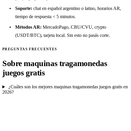
Soporte:
chat en español argentino o latino, horarios AR,
tiempo de respuesta < 5 minutos.
Métodos AR:
MercadoPago, CBU/CVU, crypto
(USDT/BTC), tarjeta local. Sin esto no pasás corte.
PREGUNTAS FRECUENTES
Sobre maquinas tragamonedas
juegos gratis
¿Cuáles son los mejores maquinas tragamonedas juegos gratis en
2026?