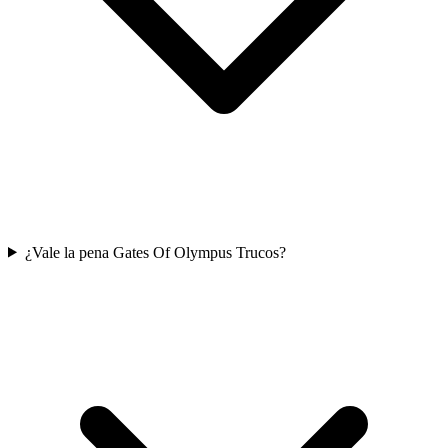
¿Vale la pena Gates Of Olympus Trucos?