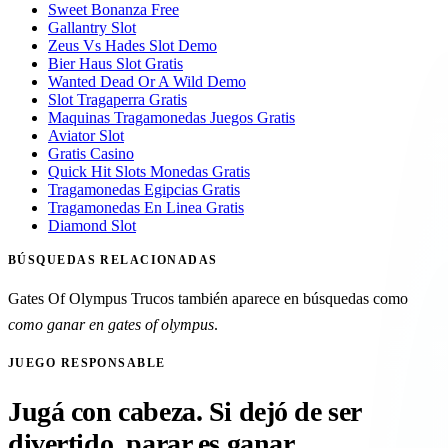
Sweet Bonanza Free
Gallantry Slot
Zeus Vs Hades Slot Demo
Bier Haus Slot Gratis
Wanted Dead Or A Wild Demo
Slot Tragaperra Gratis
Maquinas Tragamonedas Juegos Gratis
Aviator Slot
Gratis Casino
Quick Hit Slots Monedas Gratis
Tragamonedas Egipcias Gratis
Tragamonedas En Linea Gratis
Diamond Slot
BÚSQUEDAS RELACIONADAS
Gates Of Olympus Trucos también aparece en búsquedas como
como ganar en gates of olympus
.
JUEGO RESPONSABLE
Jugá con cabeza. Si dejó de ser
divertido, parar es ganar.