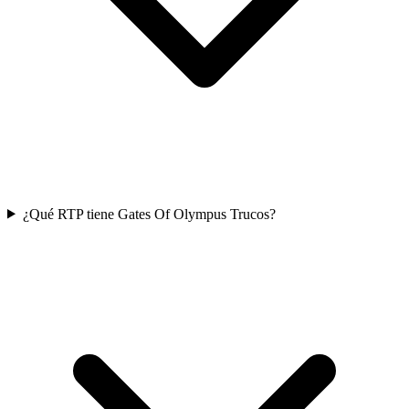
¿Qué RTP tiene Gates Of Olympus Trucos?