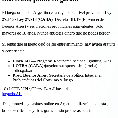
El juego online en Argentina está regulado a nivel provincial:
Ley
27.346 · Ley 27.718 (CABA)
, Decreto 181/19 (Provincia de
Buenos Aires) y regulaciones provinciales equivalentes. Solo
mayores de 18 años. Nunca apuestes dinero que no podés perder.
Si sentís que el juego dejó de ser entretenimiento, hay ayuda gratuita
y confidencial:
Línea 141
— Programa Recuperar, nacional, gratuita, 24hs.
LOTBA (CABA):
jugadores-responsables [arroba]
lotba.gob.ar
Prov. Buenos Aires:
Secretaría de Política Integral en
Problemáticas del Consumo y Juego.
18+
LOTBA
IPLyC
Prov. BsAs
Línea 141
jugando
AR
Tragamonedas y casinos online en Argentina. Reseñas honestas,
bonos verificados y slots gratis — sin promesas baratas.