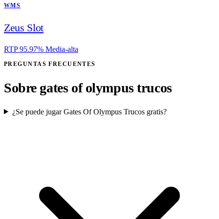
WMS
Zeus Slot
RTP 95.97%
Media-alta
PREGUNTAS FRECUENTES
Sobre gates of olympus trucos
¿Se puede jugar Gates Of Olympus Trucos gratis?