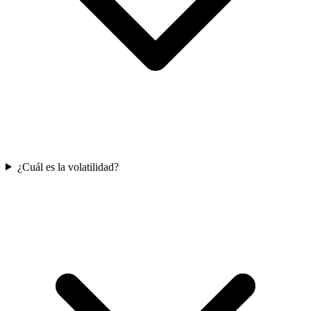
¿Cuál es la volatilidad?