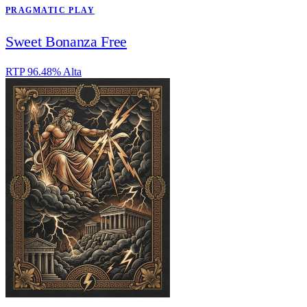
PRAGMATIC PLAY
Sweet Bonanza Free
RTP 96.48%
Alta