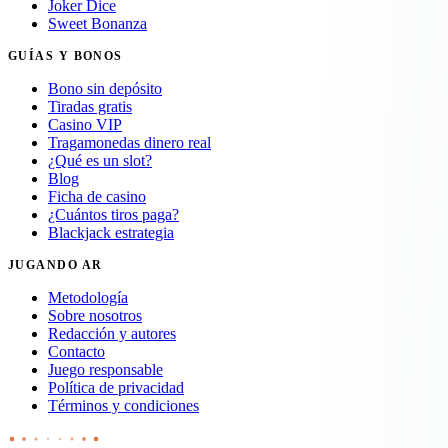
Joker Dice
Sweet Bonanza
GUÍAS Y BONOS
Bono sin depósito
Tiradas gratis
Casino VIP
Tragamonedas dinero real
¿Qué es un slot?
Blog
Ficha de casino
¿Cuántos tiros paga?
Blackjack estrategia
JUGANDO AR
Metodología
Sobre nosotros
Redacción y autores
Contacto
Juego responsable
Política de privacidad
Términos y condiciones