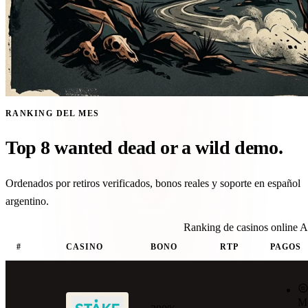
RANKING DEL MES
Top 8 wanted dead or a wild demo.
Ordenados por retiros verificados, bonos reales y soporte en español
argentino.
Ranking de casinos online A
#
CASINO
BONO
RTP
PAGOS
M