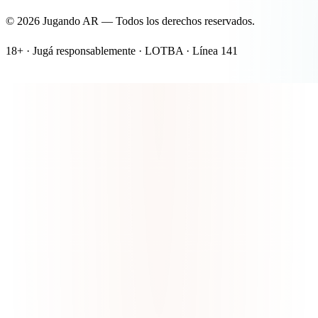
© 2026 Jugando AR — Todos los derechos reservados.
18+ · Jugá responsablemente · LOTBA · Línea 141