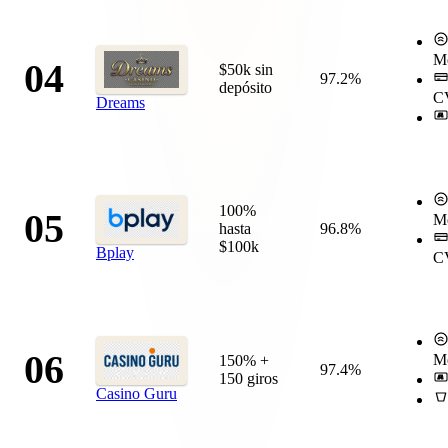
M
04
$50k sin
97.2%
depósito
C
Dreams
100%
05
M
hasta
96.8%
$100k
Bplay
C
06
M
150% +
97.4%
150 giros
Casino Guru