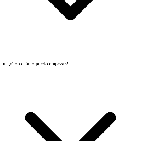
¿Con cuánto puedo empezar?