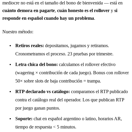
mediocre no está en el tamaño del bono de bienvenida — está en
cuánto demora en pagarte
,
cuán honesto es el rollover
y
si
responde en español cuando hay un problema
.
Nuestro método:
Retiros reales:
depositamos, jugamos y retiramos.
Cronometramos el proceso. 23 pruebas por trimestre.
Letra chica del bono:
calculamos el rollover efectivo
(wagering × contribución de cada juego). Bonus con rollover
50× sobre slots de baja contribución = trampa.
RTP declarado vs catálogo:
comparamos el RTP publicado
contra el catálogo real del operador. Los que publican RTP
por juego ganan puntos.
Soporte:
chat en español argentino o latino, horarios AR,
tiempo de respuesta < 5 minutos.