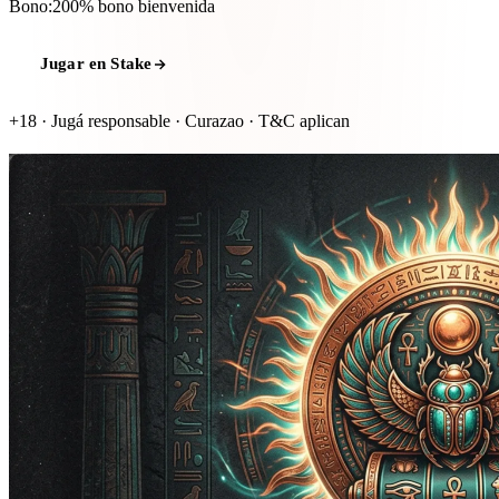
Bono:
200% bono bienvenida
Jugar en Stake
+18 · Jugá responsable · Curazao · T&C aplican