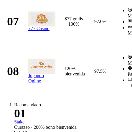
M
07
$77 gratis
97.0%
+ 100%
777 Casino
Ma
M
08
120%
97.5%
bienvenida
P
Jugando
Online
T
Recomendado
01
Stake
Curazao · 200% bono bienvenida