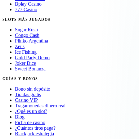
Bplay Casino
777 Casino
SLOTS MÁS JUGADOS
Sugar Rush
Congo Cash
Plinko Argentina
Zeus
Ice Fishing
Gold Party Demo
Joker Dice
Sweet Bonanza
GUÍAS Y BONOS
Bono sin depósito
Tiradas gratis
Casino VIP
Tragamonedas dinero real
¿Qué es un slot?
Blog
Ficha de casino
¿Cuántos tiros paga?
Blackjack estrategia