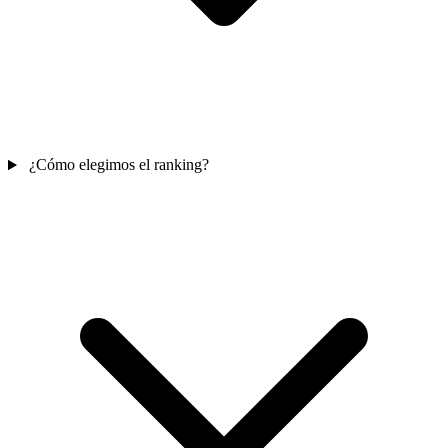
¿Cómo elegimos el ranking?