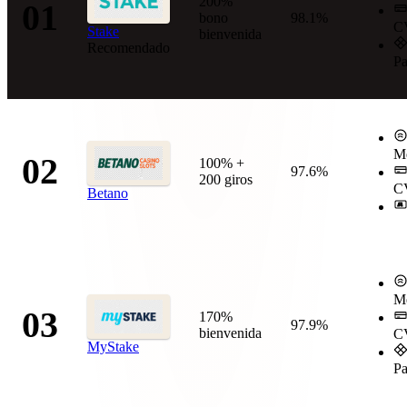
200%
01
bono
98.1%
C
Stake
bienvenida
Recomendado
P
M
02
100% +
97.6%
200 giros
C
Betano
M
03
170%
97.9%
bienvenida
C
MyStake
P