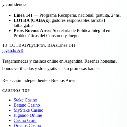
y confidencial:
Línea 141
— Programa Recuperar, nacional, gratuita, 24hs.
LOTBA (CABA):
jugadores-responsables [arroba]
lotba.gob.ar
Prov. Buenos Aires:
Secretaría de Política Integral en
Problemáticas del Consumo y Juego.
18+
LOTBA
IPLyC
Prov. BsAs
Línea 141
jugando
AR
Tragamonedas y casinos online en Argentina. Reseñas honestas,
bonos verificados y slots gratis — sin promesas baratas.
Redacción independiente · Buenos Aires
CASINOS TOP
Stake Casino
Betano Casino
MyStake Casino
Jugando Online
Casino Guru
Dreams Casino