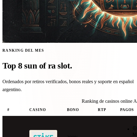
RANKING DEL MES
Top 8 sun of ra slot.
Ordenados por retiros verificados, bonos reales y soporte en español
argentino.
Ranking de casinos online A
#
CASINO
BONO
RTP
PAGOS
M