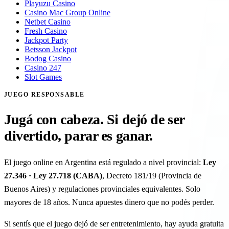
Playuzu Casino
Casino Mac Group Online
Netbet Casino
Fresh Casino
Jackpot Party
Betsson Jackpot
Bodog Casino
Casino 247
Slot Games
JUEGO RESPONSABLE
Jugá con cabeza. Si dejó de ser
divertido, parar es ganar.
El juego online en Argentina está regulado a nivel provincial:
Ley
27.346 · Ley 27.718 (CABA)
, Decreto 181/19 (Provincia de
Buenos Aires) y regulaciones provinciales equivalentes. Solo
mayores de 18 años. Nunca apuestes dinero que no podés perder.
Si sentís que el juego dejó de ser entretenimiento, hay ayuda gratuita