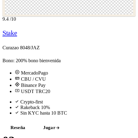
9.4
/10
Stake
Curazao 8048/JAZ
Bono:
200% bono bienvenida
MercadoPago
CBU / CVU
Binance Pay
USDT TRC20
Crypto-first
Rakeback 10%
Sin KYC hasta 10 BTC
Reseña
Jugar