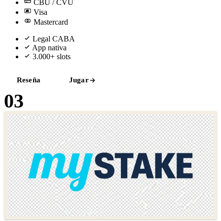
CBU / CVU
Visa
Mastercard
Legal CABA
App nativa
3.000+ slots
Reseña
Jugar
03