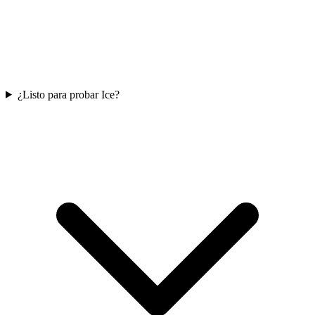
¿Listo para probar Ice?