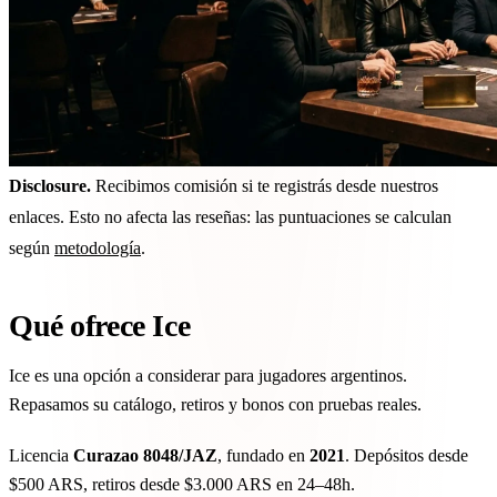
Disclosure.
Recibimos comisión si te registrás desde nuestros
enlaces. Esto no afecta las reseñas: las puntuaciones se calculan
según
metodología
.
Qué ofrece Ice
Ice es una opción a considerar para jugadores argentinos.
Repasamos su catálogo, retiros y bonos con pruebas reales.
Licencia
Curazao 8048/JAZ
, fundado en
2021
. Depósitos desde
$500 ARS, retiros desde $3.000 ARS en 24–48h.