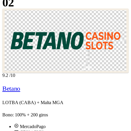
02
9.2
/10
Betano
LOTBA (CABA) + Malta MGA
Bono:
100% + 200 giros
MercadoPago