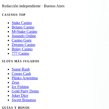
Redacción independiente · Buenos Aires
CASINOS TOP
Stake Casino
Betano Casino
MyStake Casino
Jugando Online
Casino Guru
Dreams Casino
Bplay Casino
777 Casino
SLOTS MÁS JUGADOS
Sugar Rush
Congo Cash
Plinko Argentina
Zeus
Ice Fishing
Gold Party Demo
Joker Dice
Sweet Bonanza
GUÍAS Y BONOS