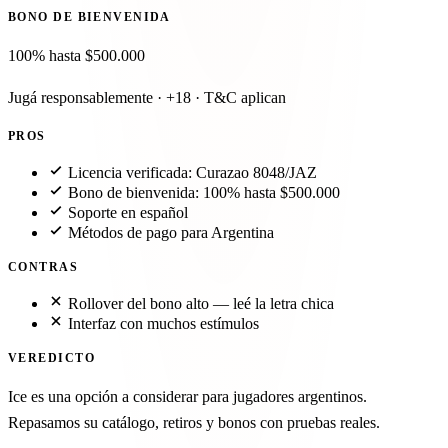
BONO DE BIENVENIDA
100% hasta $500.000
Jugá responsablemente · +18 · T&C aplican
PROS
Licencia verificada: Curazao 8048/JAZ
Bono de bienvenida: 100% hasta $500.000
Soporte en español
Métodos de pago para Argentina
CONTRAS
Rollover del bono alto — leé la letra chica
Interfaz con muchos estímulos
VEREDICTO
Ice es una opción a considerar para jugadores argentinos.
Repasamos su catálogo, retiros y bonos con pruebas reales.