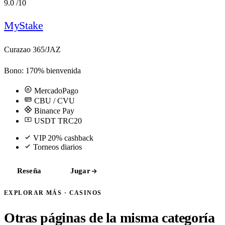
9.0
/10
MyStake
Curazao 365/JAZ
Bono:
170% bienvenida
MercadoPago
CBU / CVU
Binance Pay
USDT TRC20
VIP 20% cashback
Torneos diarios
Reseña
Jugar
EXPLORAR MÁS · CASINOS
Otras páginas de la misma categoría