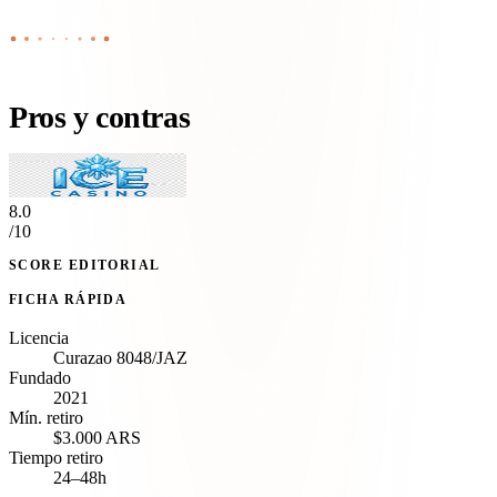
Pros y contras
8.0
/10
SCORE EDITORIAL
FICHA RÁPIDA
Licencia
Curazao 8048/JAZ
Fundado
2021
Mín. retiro
$3.000 ARS
Tiempo retiro
24–48h