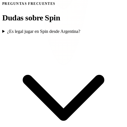
PREGUNTAS FRECUENTES
Dudas sobre Spin
¿Es legal jugar en Spin desde Argentina?