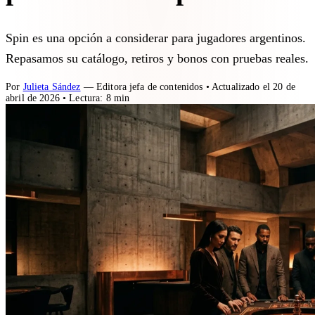
Spin es una opción a considerar para jugadores argentinos.
Repasamos su catálogo, retiros y bonos con pruebas reales.
Por
Julieta Sández
— Editora jefa de contenidos
•
Actualizado el
20 de
abril de 2026
•
Lectura: 8 min