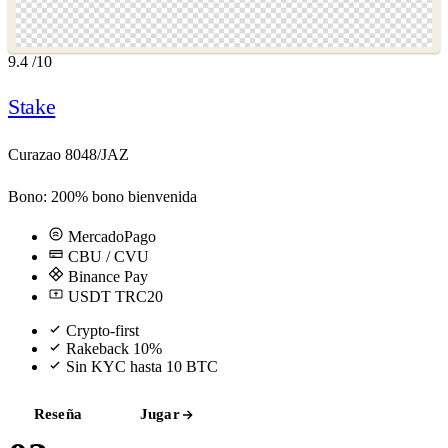
9.4
/10
Stake
Curazao 8048/JAZ
Bono:
200% bono bienvenida
MercadoPago
CBU / CVU
Binance Pay
USDT TRC20
Crypto-first
Rakeback 10%
Sin KYC hasta 10 BTC
Reseña
Jugar