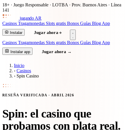
18+ · Juego Responsable · LOTBA · Prov. Buenos Aires · Línea
141
jugando
AR
Casinos
Tragamonedas
Slots gratis
Bonos
Guías
Blog
App
Jugar ahora
Instalar
Casinos
Tragamonedas
Slots gratis
Bonos
Guías
Blog
App
Jugar ahora →
Instalar app
Inicio
›
Casinos
›
Spin Casino
RESEÑA VERIFICADA · ABRIL 2026
Spin: el casino que
probamos con plata real.