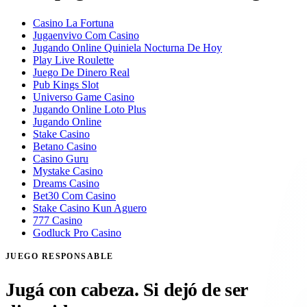
Casino La Fortuna
Jugaenvivo Com Casino
Jugando Online Quiniela Nocturna De Hoy
Play Live Roulette
Juego De Dinero Real
Pub Kings Slot
Universo Game Casino
Jugando Online Loto Plus
Jugando Online
Stake Casino
Betano Casino
Casino Guru
Mystake Casino
Dreams Casino
Bet30 Com Casino
Stake Casino Kun Aguero
777 Casino
Godluck Pro Casino
JUEGO RESPONSABLE
Jugá con cabeza. Si dejó de ser