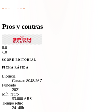
Pros y contras
8.0
/10
SCORE EDITORIAL
FICHA RÁPIDA
Licencia
Curazao 8048/JAZ
Fundado
2021
Mín. retiro
$3.000 ARS
Tiempo retiro
24–48h