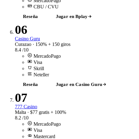
MercadoPago
CBU / CVU
Reseña
Jugar en Bplay
06
Casino Guru
Curazao · 150% + 150 giros
8.4
/10
MercadoPago
Visa
Skrill
Neteller
Reseña
Jugar en Casino Guru
07
777 Casino
Malta · $77 gratis + 100%
8.2
/10
MercadoPago
Visa
Mastercard