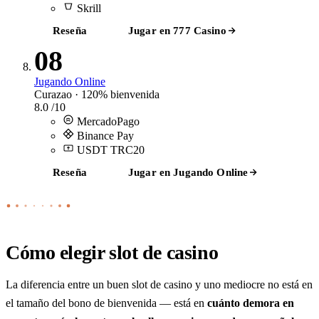
Skrill
Reseña
Jugar en 777 Casino
08
Jugando Online
Curazao · 120% bienvenida
8.0
/10
MercadoPago
Binance Pay
USDT TRC20
Reseña
Jugar en Jugando Online
Cómo elegir slot de casino
La diferencia entre un buen slot de casino y uno mediocre no está en
el tamaño del bono de bienvenida — está en
cuánto demora en