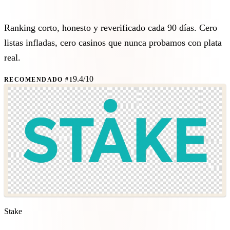
Ranking corto, honesto y reverificado cada 90 días. Cero
listas infladas, cero casinos que nunca probamos con plata
real.
9.4
/10
RECOMENDADO #1
Stake