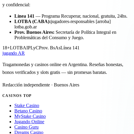
y confidencial:
Línea 141
— Programa Recuperar, nacional, gratuita, 24hs.
LOTBA (CABA):
jugadores-responsables [arroba]
lotba.gob.ar
Prov. Buenos Aires:
Secretaría de Política Integral en
Problemáticas del Consumo y Juego.
18+
LOTBA
IPLyC
Prov. BsAs
Línea 141
jugando
AR
Tragamonedas y casinos online en Argentina. Reseñas honestas,
bonos verificados y slots gratis — sin promesas baratas.
Redacción independiente · Buenos Aires
CASINOS TOP
Stake Casino
Betano Casino
MyStake Casino
Jugando Online
Casino Guru
Dreams Casino