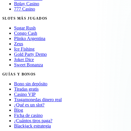
Bplay Casino
777 Casino
SLOTS MÁS JUGADOS
Sugar Rush
Congo Cash
Plinko Argentina
Zeus
Ice Fishing
Gold Party Demo
Joker Dice
Sweet Bonanza
GUÍAS Y BONOS
Bono sin depósito
Tiradas gratis
Casino VIP
Tragamonedas dinero real
¿Qué es un slot?
Blog
Ficha de casino
¿Cuántos tiros paga?
Blackjack estrategia