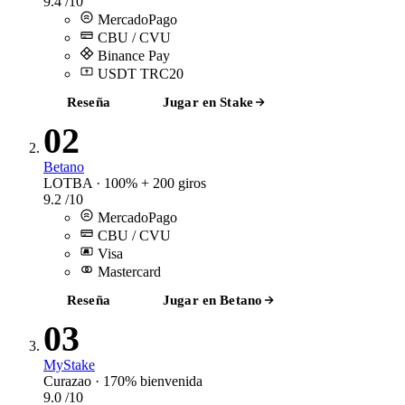
9.4
/10
MercadoPago
CBU / CVU
Binance Pay
USDT TRC20
Reseña
Jugar en Stake
02
Betano
LOTBA · 100% + 200 giros
9.2
/10
MercadoPago
CBU / CVU
Visa
Mastercard
Reseña
Jugar en Betano
03
MyStake
Curazao · 170% bienvenida
9.0
/10