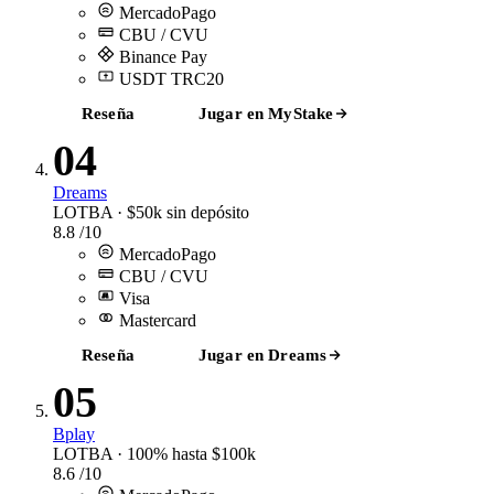
MercadoPago
CBU / CVU
Binance Pay
USDT TRC20
Reseña
Jugar en MyStake
04
Dreams
LOTBA · $50k sin depósito
8.8
/10
MercadoPago
CBU / CVU
Visa
Mastercard
Reseña
Jugar en Dreams
05
Bplay
LOTBA · 100% hasta $100k
8.6
/10