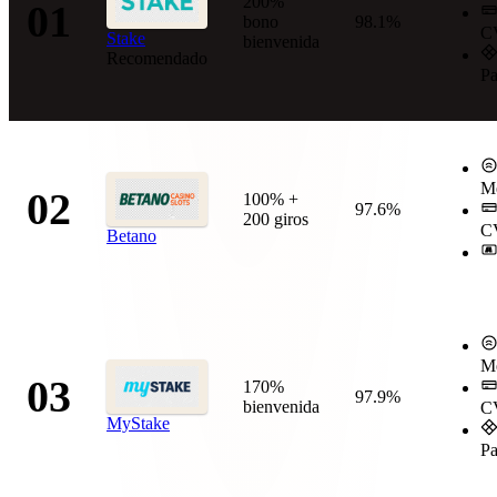
200%
01
bono
98.1%
C
Stake
bienvenida
Recomendado
P
M
02
100% +
97.6%
200 giros
C
Betano
M
03
170%
97.9%
bienvenida
C
MyStake
P