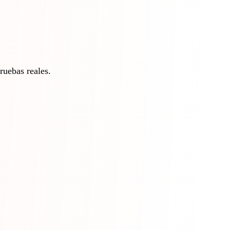
ruebas reales.