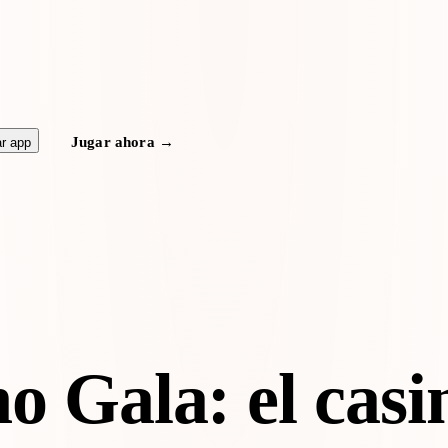
Jugar ahora →
ar app
 Gala: el casi