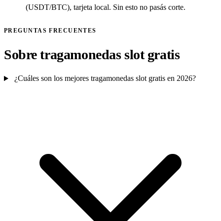
(USDT/BTC), tarjeta local. Sin esto no pasás corte.
PREGUNTAS FRECUENTES
Sobre tragamonedas slot gratis
¿Cuáles son los mejores tragamonedas slot gratis en 2026?