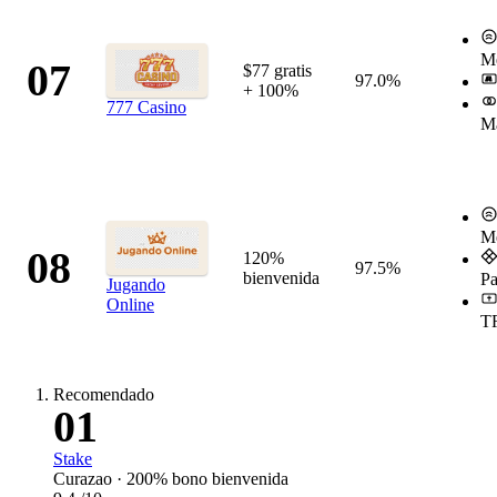
M
07
$77 gratis
97.0%
+ 100%
777 Casino
Ma
M
08
120%
97.5%
bienvenida
P
Jugando
Online
T
Recomendado
01
Stake
Curazao · 200% bono bienvenida