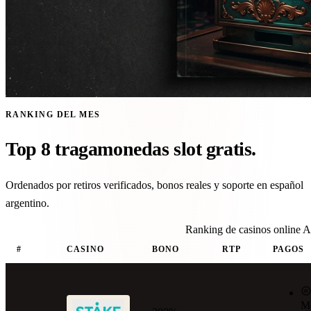
RANKING DEL MES
Top 8 tragamonedas slot gratis.
Ordenados por retiros verificados, bonos reales y soporte en español
argentino.
Ranking de casinos online A
#
CASINO
BONO
RTP
PAGOS
M