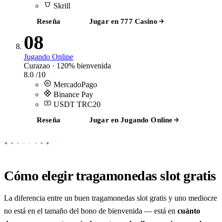
Skrill
Reseña
Jugar en 777 Casino
08
Jugando Online
Curazao · 120% bienvenida
8.0
/10
MercadoPago
Binance Pay
USDT TRC20
Reseña
Jugar en Jugando Online
Cómo elegir tragamonedas slot gratis
La diferencia entre un buen tragamonedas slot gratis y uno mediocre
no está en el tamaño del bono de bienvenida — está en
cuánto