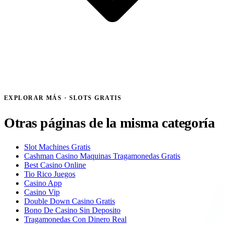
EXPLORAR MÁS · SLOTS GRATIS
Otras páginas de la misma categoría
Slot Machines Gratis
Cashman Casino Maquinas Tragamonedas Gratis
Best Casino Online
Tio Rico Juegos
Casino App
Casino Vip
Double Down Casino Gratis
Bono De Casino Sin Deposito
Tragamonedas Con Dinero Real