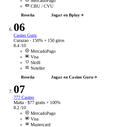
MercadoPago
CBU / CVU
Reseña
Jugar en Bplay
06
Casino Guru
Curazao · 150% + 150 giros
8.4
/10
MercadoPago
Visa
Skrill
Neteller
Reseña
Jugar en Casino Guru
07
777 Casino
Malta · $77 gratis + 100%
8.2
/10
MercadoPago
Visa
Mastercard