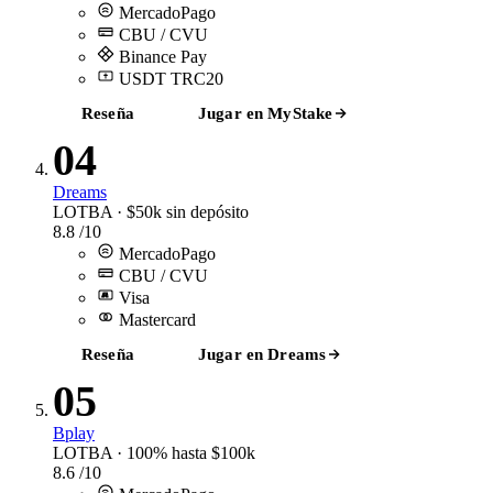
MercadoPago
CBU / CVU
Binance Pay
USDT TRC20
Reseña
Jugar en MyStake
04
Dreams
LOTBA · $50k sin depósito
8.8
/10
MercadoPago
CBU / CVU
Visa
Mastercard
Reseña
Jugar en Dreams
05
Bplay
LOTBA · 100% hasta $100k
8.6
/10