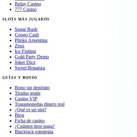
Bplay Casino
777 Casino
SLOTS MÁS JUGADOS
Sugar Rush
Congo Cash
Plinko Argentina
Zeus
Ice Fishing
Gold Party Demo
Joker Dice
Sweet Bonanza
GUÍAS Y BONOS
Bono sin depósito
Tiradas gratis
Casino VIP
Tragamonedas dinero real
¿Qué es un slot?
Blog
Ficha de casino
¿Cuántos tiros paga?
Blackjack estrategia