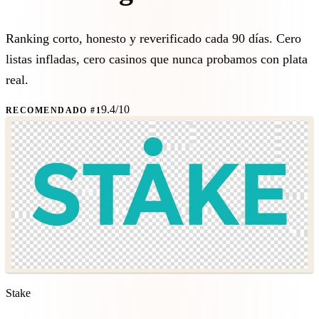
Ranking corto, honesto y reverificado cada 90 días. Cero
listas infladas, cero casinos que nunca probamos con plata
real.
9.4
/10
RECOMENDADO #1
Stake