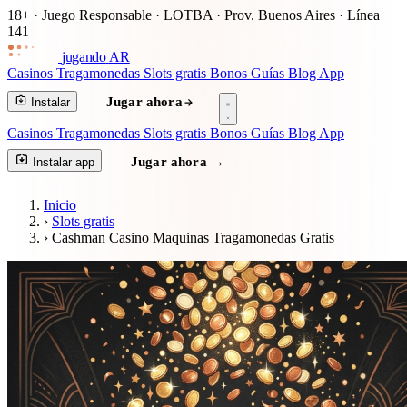
18+ · Juego Responsable · LOTBA · Prov. Buenos Aires · Línea
141
jugando
AR
Casinos
Tragamonedas
Slots gratis
Bonos
Guías
Blog
App
Jugar ahora
Instalar
Casinos
Tragamonedas
Slots gratis
Bonos
Guías
Blog
App
Jugar ahora →
Instalar app
Inicio
›
Slots gratis
›
Cashman Casino Maquinas Tragamonedas Gratis