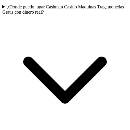
¿Dónde puedo jugar Cashman Casino Maquinas Tragamonedas
Gratis con dinero real?