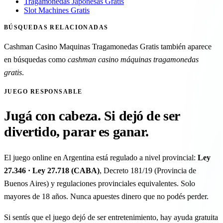
Tragamonedas Japonesas Gratis
Slot Machines Gratis
BÚSQUEDAS RELACIONADAS
Cashman Casino Maquinas Tragamonedas Gratis también aparece
en búsquedas como
cashman casino máquinas tragamonedas
gratis
.
JUEGO RESPONSABLE
Jugá con cabeza. Si dejó de ser
divertido, parar es ganar.
El juego online en Argentina está regulado a nivel provincial:
Ley
27.346 · Ley 27.718 (CABA)
, Decreto 181/19 (Provincia de
Buenos Aires) y regulaciones provinciales equivalentes. Solo
mayores de 18 años. Nunca apuestes dinero que no podés perder.
Si sentís que el juego dejó de ser entretenimiento, hay ayuda gratuita