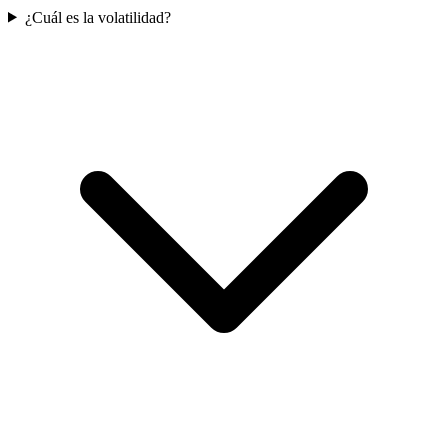
¿Cuál es la volatilidad?