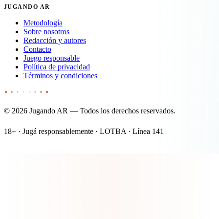
JUGANDO AR
Metodología
Sobre nosotros
Redacción y autores
Contacto
Juego responsable
Política de privacidad
Términos y condiciones
© 2026 Jugando AR — Todos los derechos reservados.
18+ · Jugá responsablemente · LOTBA · Línea 141