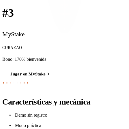
#3
MyStake
CURAZAO
Bono: 170% bienvenida
Jugar en MyStake
Características y mecánica
Demo sin registro
Modo práctica