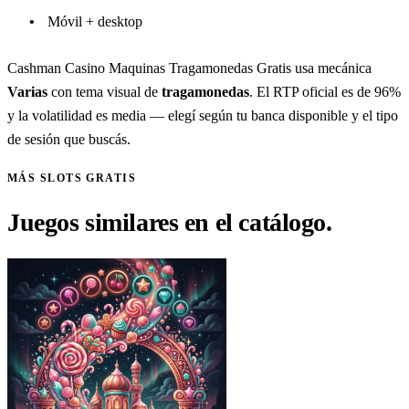
Móvil + desktop
Cashman Casino Maquinas Tragamonedas Gratis usa mecánica
Varias
con tema visual de
tragamonedas
. El RTP oficial es de 96%
y la volatilidad es media — elegí según tu banca disponible y el tipo
de sesión que buscás.
MÁS SLOTS GRATIS
Juegos similares en el catálogo.