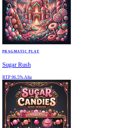
PRAGMATIC PLAY
Sugar Rush
RTP 96.5%
Alta