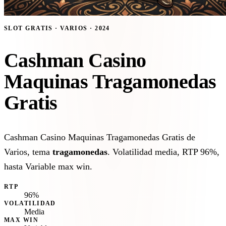
SLOT GRATIS · VARIOS · 2024
Cashman Casino
Maquinas Tragamonedas
Gratis
Cashman Casino Maquinas Tragamonedas Gratis de
Varios, tema
tragamonedas
. Volatilidad media, RTP 96%,
hasta Variable max win.
RTP
96%
VOLATILIDAD
Media
MAX WIN