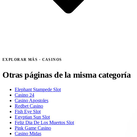
EXPLORAR MÁS · CASINOS
Otras páginas de la misma categoría
Elephant Stampede Slot
Casino 24
Casino Apostoles
Redbet Casino
Fish Eye Slot
Egyptian Sun Slot
Feliz Dia De Los Muertos Slot
Pink Game Casino
Casino Midas