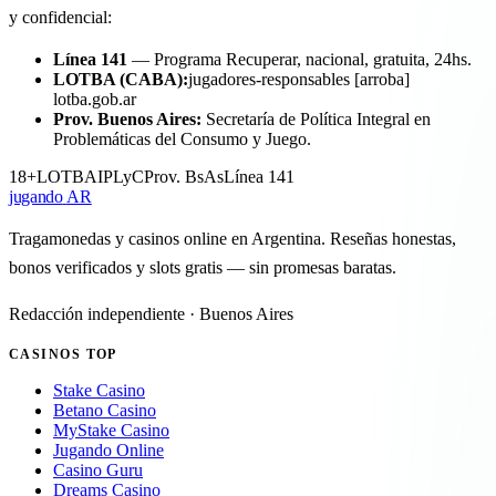
y confidencial:
Línea 141
— Programa Recuperar, nacional, gratuita, 24hs.
LOTBA (CABA):
jugadores-responsables [arroba]
lotba.gob.ar
Prov. Buenos Aires:
Secretaría de Política Integral en
Problemáticas del Consumo y Juego.
18+
LOTBA
IPLyC
Prov. BsAs
Línea 141
jugando
AR
Tragamonedas y casinos online en Argentina. Reseñas honestas,
bonos verificados y slots gratis — sin promesas baratas.
Redacción independiente · Buenos Aires
CASINOS TOP
Stake Casino
Betano Casino
MyStake Casino
Jugando Online
Casino Guru
Dreams Casino