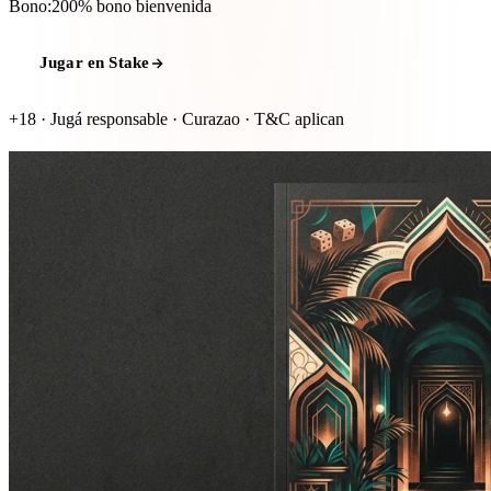
Bono:
200% bono bienvenida
Jugar en Stake
+18 · Jugá responsable · Curazao · T&C aplican