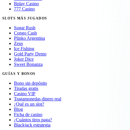
Bplay Casino
777 Casino
SLOTS MÁS JUGADOS
Sugar Rush
Congo Cash
Plinko Argentina
Zeus
Ice Fishing
Gold Party Demo
Joker Dice
Sweet Bonanza
GUÍAS Y BONOS
Bono sin depósito
Tiradas gratis
Casino VIP
Tragamonedas dinero real
¿Qué es un slot?
Blog
Ficha de casino
¿Cuántos tiros paga?
Blackjack estrategia