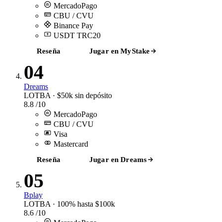
MercadoPago
CBU / CVU
Binance Pay
USDT TRC20
Reseña
Jugar en MyStake
04
Dreams
LOTBA · $50k sin depósito
8.8
/10
MercadoPago
CBU / CVU
Visa
Mastercard
Reseña
Jugar en Dreams
05
Bplay
LOTBA · 100% hasta $100k
8.6
/10