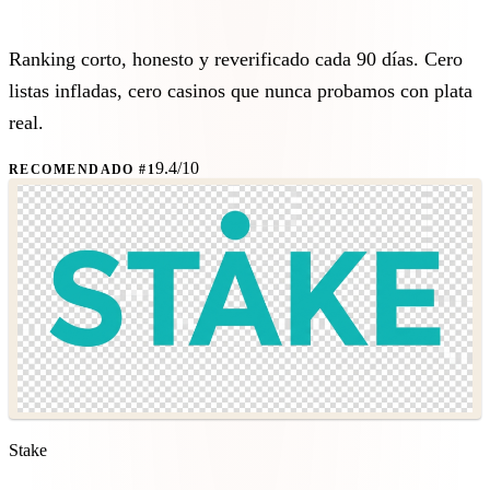
Ranking corto, honesto y reverificado cada 90 días. Cero
listas infladas, cero casinos que nunca probamos con plata
real.
9.4
/10
RECOMENDADO #1
Stake