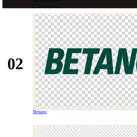
Recomendado
02
Betano