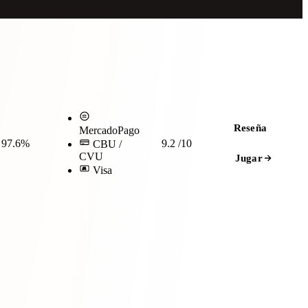
Reseña
MercadoPago
97.6%
9.2
/10
CBU /
CVU
Jugar
Visa