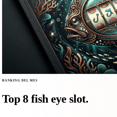
RANKING DEL MES
Top 8 fish eye slot.