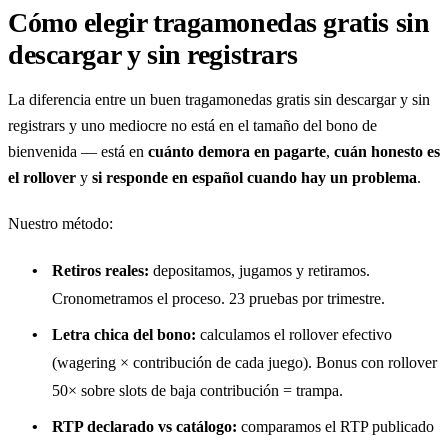
Cómo elegir tragamonedas gratis sin
descargar y sin registrars
La diferencia entre un buen tragamonedas gratis sin descargar y sin
registrars y uno mediocre no está en el tamaño del bono de
bienvenida — está en
cuánto demora en pagarte
,
cuán honesto es
el rollover
y
si responde en español cuando hay un problema
.
Nuestro método:
Retiros reales:
depositamos, jugamos y retiramos.
Cronometramos el proceso. 23 pruebas por trimestre.
Letra chica del bono:
calculamos el rollover efectivo
(wagering × contribución de cada juego). Bonus con rollover
50× sobre slots de baja contribución = trampa.
RTP declarado vs catálogo:
comparamos el RTP publicado