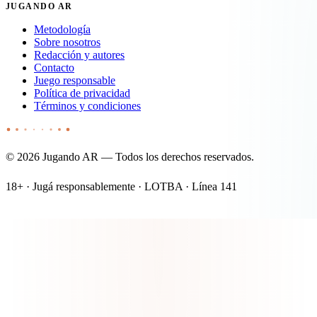
JUGANDO AR
Metodología
Sobre nosotros
Redacción y autores
Contacto
Juego responsable
Política de privacidad
Términos y condiciones
© 2026 Jugando AR — Todos los derechos reservados.
18+ · Jugá responsablemente · LOTBA · Línea 141