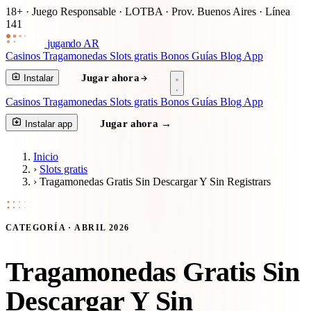
18+ · Juego Responsable · LOTBA · Prov. Buenos Aires · Línea
141
jugando
AR
Casinos
Tragamonedas
Slots gratis
Bonos
Guías
Blog
App
Jugar ahora
Instalar
Casinos
Tragamonedas
Slots gratis
Bonos
Guías
Blog
App
Jugar ahora →
Instalar app
Inicio
›
Slots gratis
›
Tragamonedas Gratis Sin Descargar Y Sin Registrars
CATEGORÍA · ABRIL 2026
Tragamonedas Gratis Sin
Descargar Y Sin