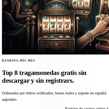
RANKING DEL MES
Top 8 tragamonedas gratis sin
descargar y sin registrars.
Ordenados por retiros verificados, bonos reales y soporte en español
argentino.
Ranking de casinos online A