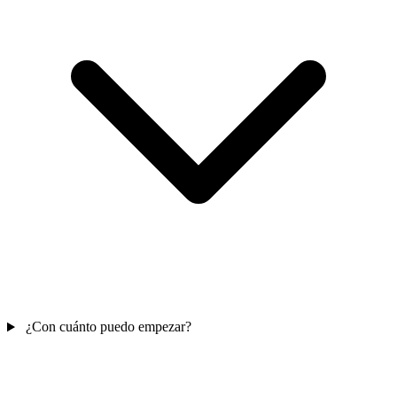
¿Con cuánto puedo empezar?