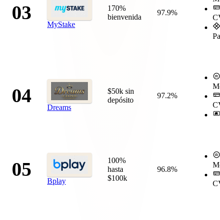
03
170%
97.9%
bienvenida
C
MyStake
P
M
04
$50k sin
97.2%
depósito
C
Dreams
100%
05
M
hasta
96.8%
$100k
Bplay
C