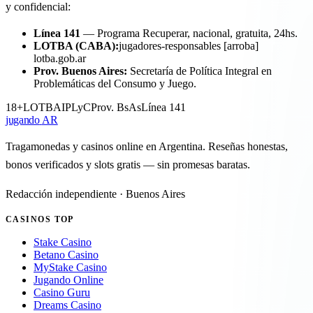
y confidencial:
Línea 141
— Programa Recuperar, nacional, gratuita, 24hs.
LOTBA (CABA):
jugadores-responsables [arroba]
lotba.gob.ar
Prov. Buenos Aires:
Secretaría de Política Integral en
Problemáticas del Consumo y Juego.
18+
LOTBA
IPLyC
Prov. BsAs
Línea 141
jugando
AR
Tragamonedas y casinos online en Argentina. Reseñas honestas,
bonos verificados y slots gratis — sin promesas baratas.
Redacción independiente · Buenos Aires
CASINOS TOP
Stake Casino
Betano Casino
MyStake Casino
Jugando Online
Casino Guru
Dreams Casino