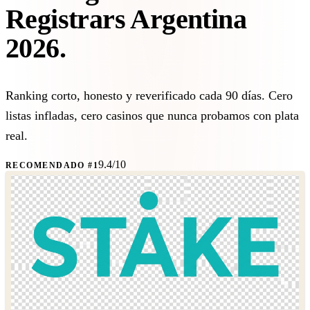
Registrars Argentina
2026.
Ranking corto, honesto y reverificado cada 90 días. Cero
listas infladas, cero casinos que nunca probamos con plata
real.
9.4
/10
RECOMENDADO #1