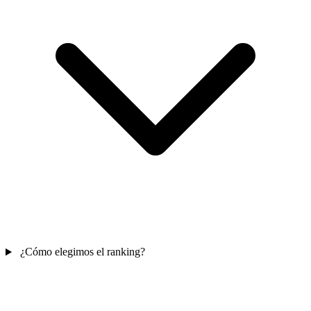
¿Cómo elegimos el ranking?