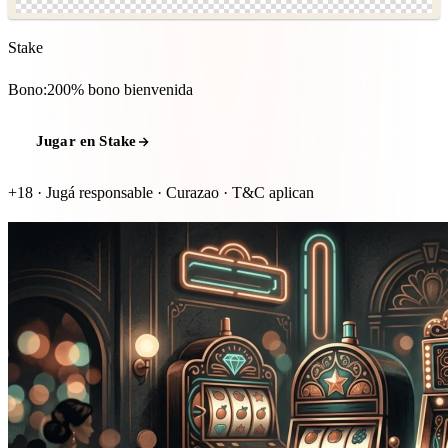
Stake
Bono:
200% bono bienvenida
Jugar en Stake
+18 · Jugá responsable · Curazao · T&C aplican