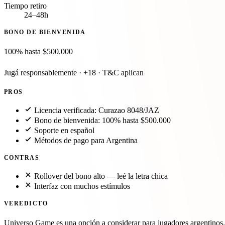
Tiempo retiro
24–48h
BONO DE BIENVENIDA
100% hasta $500.000
Jugá responsablemente · +18 · T&C aplican
PROS
Licencia verificada: Curazao 8048/JAZ
Bono de bienvenida: 100% hasta $500.000
Soporte en español
Métodos de pago para Argentina
CONTRAS
Rollover del bono alto — leé la letra chica
Interfaz con muchos estímulos
VEREDICTO
Universo Game es una opción a considerar para jugadores argentinos.