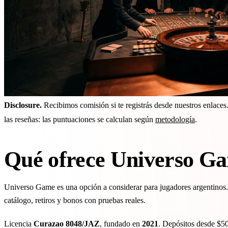
Disclosure.
Recibimos comisión si te registrás desde nuestros enlaces.
las reseñas: las puntuaciones se calculan según
metodología
.
Qué ofrece Universo G
Universo Game es una opción a considerar para jugadores argentino
catálogo, retiros y bonos con pruebas reales.
Licencia
Curazao 8048/JAZ
, fundado en
2021
. Depósitos desde $5