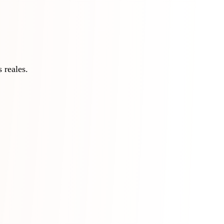
 reales.