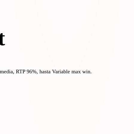
t
d media, RTP 96%, hasta Variable max win.