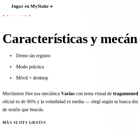
Jugar en MyStake
Características y mecán
Demo sin registro
Modo práctica
Móvil + desktop
Mochimon Slot usa mecánica
Varias
con tema visual de
tragamoned
oficial es de 96% y la volatilidad es media — elegí según tu banca dis
de sesión que buscás.
MÁS SLOTS GRATIS