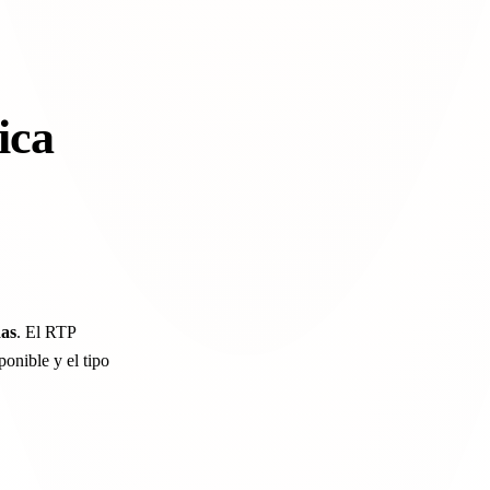
ica
as
. El RTP
ponible y el tipo