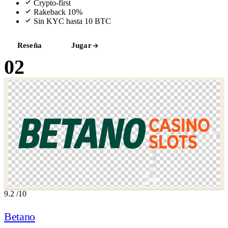
Crypto-first
Rakeback 10%
Sin KYC hasta 10 BTC
Reseña
Jugar
02
9.2
/10
Betano