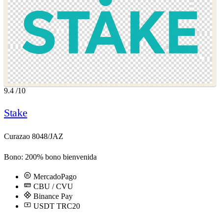
9.4
/10
Stake
Curazao 8048/JAZ
Bono:
200% bono bienvenida
MercadoPago
CBU / CVU
Binance Pay
USDT TRC20