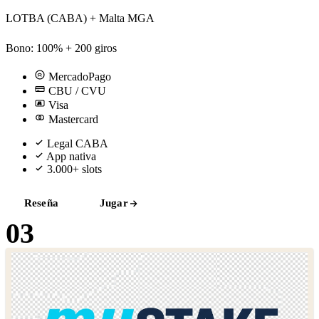
LOTBA (CABA) + Malta MGA
Bono:
100% + 200 giros
MercadoPago
CBU / CVU
Visa
Mastercard
Legal CABA
App nativa
3.000+ slots
Reseña
Jugar
03