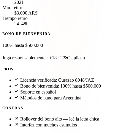
2021
Mín. retiro
$3.000 ARS
Tiempo retiro
24–48h
BONO DE BIENVENIDA
100% hasta $500.000
Jugá responsablemente · +18 · T&C aplican
PROS
Licencia verificada: Curazao 8048/JAZ
Bono de bienvenida: 100% hasta $500.000
Soporte en español
Métodos de pago para Argentina
CONTRAS
Rollover del bono alto — leé la letra chica
Interfaz con muchos estímulos