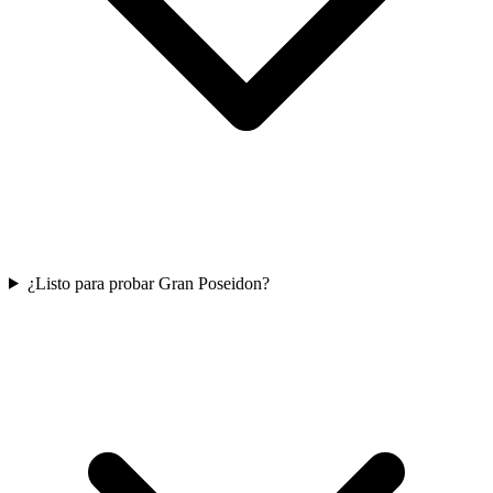
¿Listo para probar Gran Poseidon?