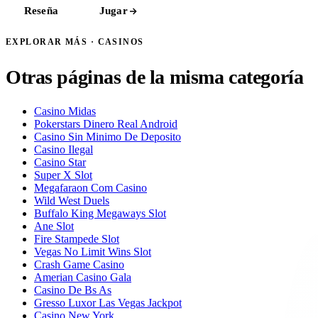
Reseña
Jugar
EXPLORAR MÁS · CASINOS
Otras páginas de la misma categoría
Casino Midas
Pokerstars Dinero Real Android
Casino Sin Minimo De Deposito
Casino Ilegal
Casino Star
Super X Slot
Megafaraon Com Casino
Wild West Duels
Buffalo King Megaways Slot
Ane Slot
Fire Stampede Slot
Vegas No Limit Wins Slot
Crash Game Casino
Amerian Casino Gala
Casino De Bs As
Gresso Luxor Las Vegas Jackpot
Casino New York