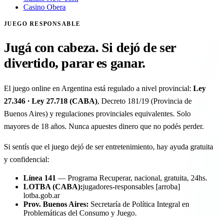
Casino Obera
JUEGO RESPONSABLE
Jugá con cabeza. Si dejó de ser
divertido, parar es ganar.
El juego online en Argentina está regulado a nivel provincial:
Ley
27.346 · Ley 27.718 (CABA)
, Decreto 181/19 (Provincia de
Buenos Aires) y regulaciones provinciales equivalentes. Solo
mayores de 18 años. Nunca apuestes dinero que no podés perder.
Si sentís que el juego dejó de ser entretenimiento, hay ayuda gratuita
y confidencial:
Línea 141
— Programa Recuperar, nacional, gratuita, 24hs.
LOTBA (CABA):
jugadores-responsables [arroba]
lotba.gob.ar
Prov. Buenos Aires:
Secretaría de Política Integral en
Problemáticas del Consumo y Juego.